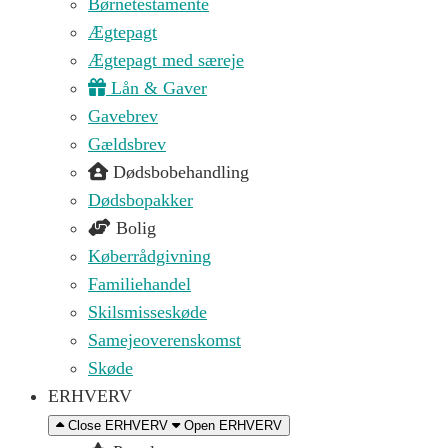
Børnetestamente
Ægtepagt
Ægtepagt med særeje
Lån & Gaver
Gavebrev
Gældsbrev
Dødsbobehandling
Dødsbopakker
Bolig
Køberrådgivning
Familiehandel
Skilsmisseskøde
Samejeoverenskomst
Skøde
ERHVERV
Close ERHVERV
Open ERHVERV