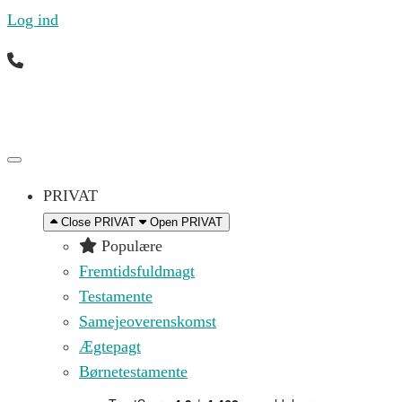
Log ind
Ring til os mandag til fredag 09.00 – 16.00 på (+45)
71 99 21 44 eller skriv til os på
kontakt@replik.dk
PRIVAT
Close PRIVAT
Open PRIVAT
Populære
Fremtidsfuldmagt
Testamente
Samejeoverenskomst
Ægtepagt
Børnetestamente