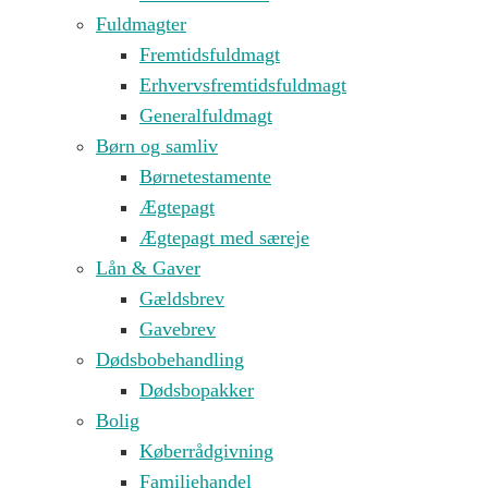
Fuldmagter
Fremtidsfuldmagt
Erhvervsfremtidsfuldmagt
Generalfuldmagt
Børn og samliv
Børnetestamente
Ægtepagt
Ægtepagt med særeje
Lån & Gaver
Gældsbrev
Gavebrev
Dødsbobehandling
Dødsbopakker
Bolig
Køberrådgivning
Familiehandel