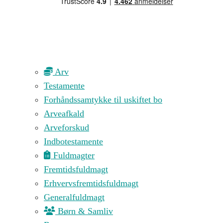
Arv
Testamente
Forhåndssamtykke til uskiftet bo
Arveafkald
Arveforskud
Indbotestamente
Fuldmagter
Fremtidsfuldmagt
Erhvervsfremtidsfuldmagt
Generalfuldmagt
Børn & Samliv