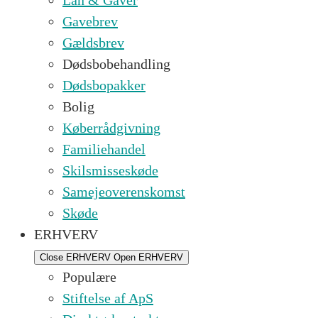
Lån & Gaver
Gavebrev
Gældsbrev
Dødsbobehandling
Dødsbopakker
Bolig
Køberrådgivning
Familiehandel
Skilsmisseskøde
Samejeoverenskomst
Skøde
ERHVERV
Close ERHVERV
Open ERHVERV
Populære
Stiftelse af ApS