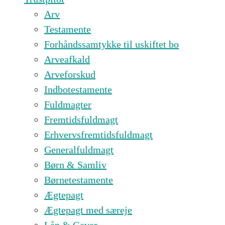
Arv
Testamente
Forhåndssamtykke til uskiftet bo
Arveafkald
Arveforskud
Indbotestamente
Fuldmagter
Fremtidsfuldmagt
Erhvervsfremtidsfuldmagt
Generalfuldmagt
Børn & Samliv
Børnetestamente
Ægtepagt
Ægtepagt med særeje