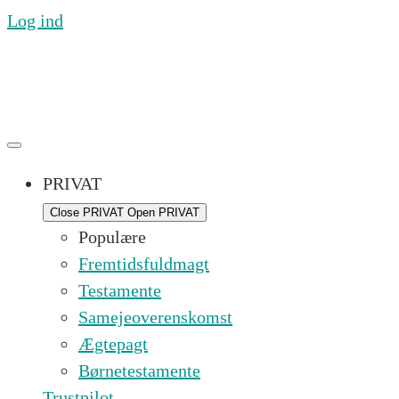
Log ind
Ring til os mandag til fredag 09.00 – 16.00 på (+45) 7
PRIVAT
Close PRIVAT
Open PRIVAT
Populære
Fremtidsfuldmagt
Testamente
Samejeoverenskomst
Ægtepagt
Børnetestamente
Trustpilot