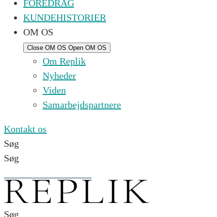
FOREDRAG
KUNDEHISTORIER
OM OS
Close OM OS
Open OM OS
Om Replik
Nyheder
Viden
Samarbejdspartnere
Kontakt os
Søg
Søg
Søg