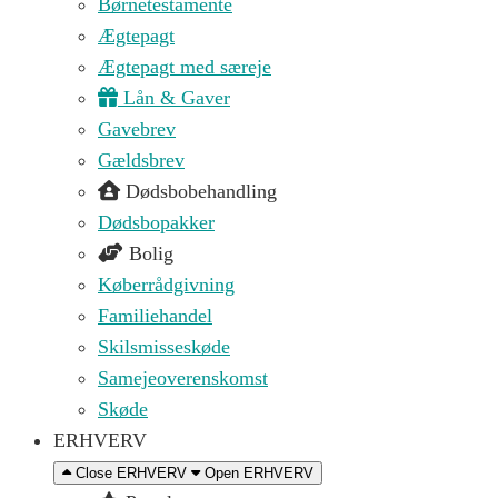
Børnetestamente
Ægtepagt
Ægtepagt med særeje
Lån & Gaver
Gavebrev
Gældsbrev
Dødsbobehandling
Dødsbopakker
Bolig
Køberrådgivning
Familiehandel
Skilsmisseskøde
Samejeoverenskomst
Skøde
ERHVERV
Close ERHVERV
Open ERHVERV