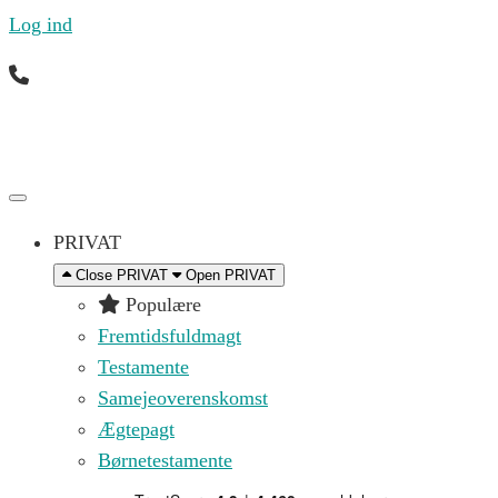
Log ind
Ring til os mandag til fredag 09.00 – 16.00 på (+45)
71 99 21 44 eller skriv til os på
kontakt@replik.dk
PRIVAT
Close PRIVAT
Open PRIVAT
Populære
Fremtidsfuldmagt
Testamente
Samejeoverenskomst
Ægtepagt
Børnetestamente