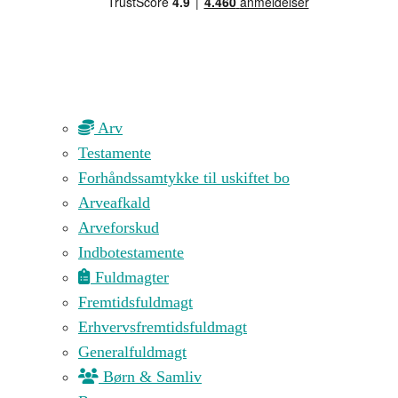
Arv
Testamente
Forhåndssamtykke til uskiftet bo
Arveafkald
Arveforskud
Indbotestamente
Fuldmagter
Fremtidsfuldmagt
Erhvervsfremtidsfuldmagt
Generalfuldmagt
Børn & Samliv