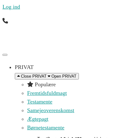
Log ind
Ring til os mandag til fredag 09.00 – 16.00 på (+45)
71 99 21 44 eller skriv til os på
kontakt@replik.dk
PRIVAT
Close PRIVAT
Open PRIVAT
Populære
Fremtidsfuldmagt
Testamente
Samejeoverenskomst
Ægtepagt
Børnetestamente