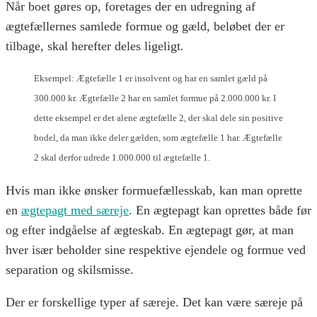
Når boet gøres op, foretages der en udregning af
ægtefællernes samlede formue og gæld, beløbet der er
tilbage, skal herefter deles ligeligt.
Eksempel: Ægtefælle 1 er insolvent og har en samlet gæld på
300.000 kr. Ægtefælle 2 har en samlet formue på 2.000.000 kr. I
dette eksempel er det alene ægtefælle 2, der skal dele sin positive
bodel, da man ikke deler gælden, som ægtefælle 1 har. Ægtefælle
2 skal derfor udrede 1.000.000 til ægtefælle 1.
Hvis man ikke ønsker formuefællesskab, kan man oprette
en
ægtepagt med særeje
. En ægtepagt kan oprettes både før
og efter indgåelse af ægteskab. En ægtepagt gør, at man
hver især beholder sine respektive ejendele og formue ved
separation og skilsmisse.
Der er forskellige typer af særeje. Det kan være særeje på