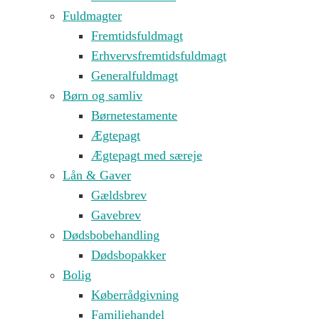
Fuldmagter
Fremtidsfuldmagt
Erhvervsfremtidsfuldmagt
Generalfuldmagt
Børn og samliv
Børnetestamente
Ægtepagt
Ægtepagt med særeje
Lån & Gaver
Gældsbrev
Gavebrev
Dødsbobehandling
Dødsbopakker
Bolig
Køberrådgivning
Familiehandel