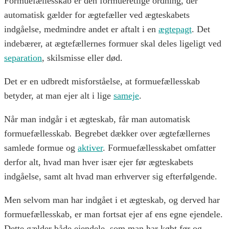
Formuefællesskab er den formueretlige ordning, der
automatisk gælder for ægtefæller ved ægteskabets
indgåelse, medmindre andet er aftalt i en
ægtepagt
. Det
indebærer, at ægtefællernes formuer skal deles ligeligt ved
separation
, skilsmisse eller død.
Det er en udbredt misforståelse, at formuefællesskab
betyder, at man ejer alt i lige
sameje
.
Når man indgår i et ægteskab, får man automatisk
formuefællesskab
.
Begrebet dækker over ægtefællernes
samlede formue og
aktiver
. Formuefællesskabet omfatter
derfor alt, hvad man hver især ejer før ægteskabets
indgåelse, samt alt hvad man erhverver sig efterfølgende.
Men selvom man har indgået i et ægteskab, og derved har
formuefællesskab, er man fortsat ejer af ens egne ejendele.
Dette gælder både ejendele, som man har købt før og