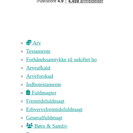
Arv
Testamente
Forhåndssamtykke til uskiftet bo
Arveafkald
Arveforskud
Indbotestamente
Fuldmagter
Fremtidsfuldmagt
Erhvervsfremtidsfuldmagt
Generalfuldmagt
Børn & Samliv