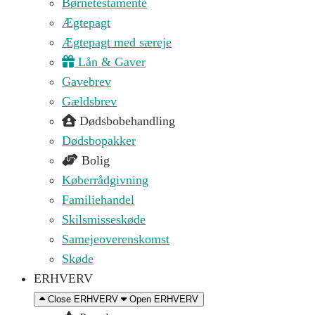
Børnetestamente
Ægtepagt
Ægtepagt med særeje
Lån & Gaver
Gavebrev
Gældsbrev
Dødsbobehandling
Dødsbopakker
Bolig
Køberrådgivning
Familiehandel
Skilsmisseskøde
Samejeoverenskomst
Skøde
ERHVERV
Close ERHVERV
Open ERHVERV