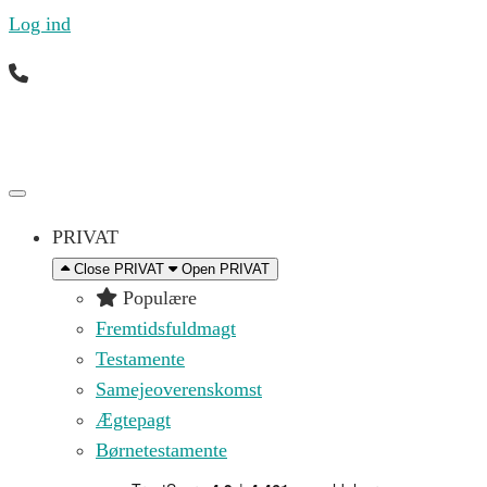
Log ind
Ring til os mandag til fredag 09.00 – 16.00 på (+45)
71 99 21 44 eller skriv til os på
kontakt@replik.dk
PRIVAT
Close PRIVAT
Open PRIVAT
Populære
Fremtidsfuldmagt
Testamente
Samejeoverenskomst
Ægtepagt
Børnetestamente