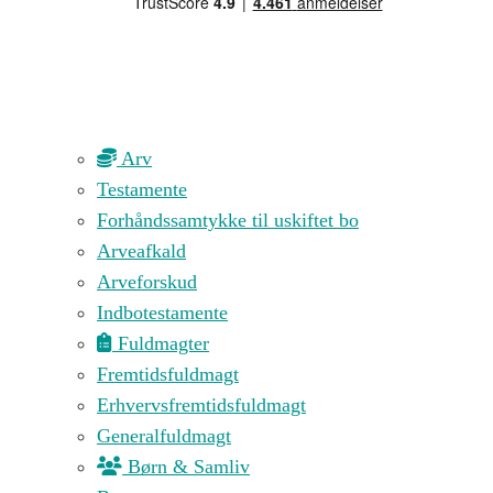
Arv
Testamente
Forhåndssamtykke til uskiftet bo
Arveafkald
Arveforskud
Indbotestamente
Fuldmagter
Fremtidsfuldmagt
Erhvervsfremtidsfuldmagt
Generalfuldmagt
Børn & Samliv