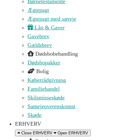
Børnetestamente
Ægtepagt
Ægtepagt med særeje
Lån & Gaver
Gavebrev
Gældsbrev
Dødsbobehandling
Dødsbopakker
Bolig
Køberrådgivning
Familiehandel
Skilsmisseskøde
Samejeoverenskomst
Skøde
ERHVERV
Close ERHVERV
Open ERHVERV