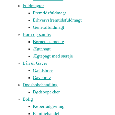
Fuldmagter
Fremtidsfuldmagt
Erhvervsfremtidsfuldmagt
Generalfuldmagt
Børn og samliv
Børnetestamente
Ægtepagt
Ægtepagt med særeje
Lån & Gaver
Gældsbrev
Gavebrev
Dødsbobehandling
Dødsbopakker
Bolig
Køberrådgivning
Familiehandel