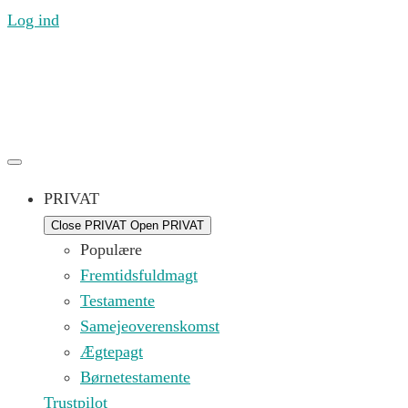
Log ind
Ring til os mandag til fredag 09.00 – 16.00 på (+45) 71
99 21 44 eller skriv til os på
kontakt@replik.dk
PRIVAT
Close PRIVAT
Open PRIVAT
Populære
Fremtidsfuldmagt
Testamente
Samejeoverenskomst
Ægtepagt
Børnetestamente
Trustpilot