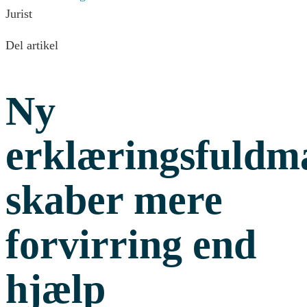
Jurist
Del artikel
Ny
erklæringsfuldm
skaber mere
forvirring end
hjælp