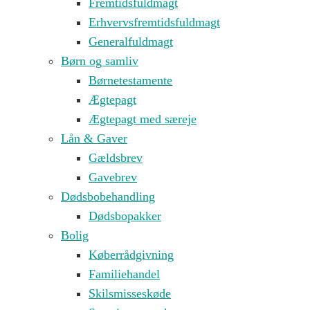
Fremtidsfuldmagt
Erhvervsfremtidsfuldmagt
Generalfuldmagt
Børn og samliv
Børnetestamente
Ægtepagt
Ægtepagt med særeje
Lån & Gaver
Gældsbrev
Gavebrev
Dødsbobehandling
Dødsbopakker
Bolig
Køberrådgivning
Familiehandel
Skilsmisseskøde