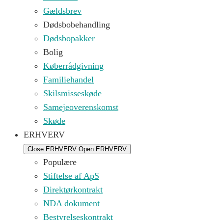
Gældsbrev
Dødsbobehandling
Dødsbopakker
Bolig
Køberrådgivning
Familiehandel
Skilsmisseskøde
Samejeoverenskomst
Skøde
ERHVERV
Close ERHVERV
Open ERHVERV
Populære
Stiftelse af ApS
Direktørkontrakt
NDA dokument
Bestyrelseskontrakt