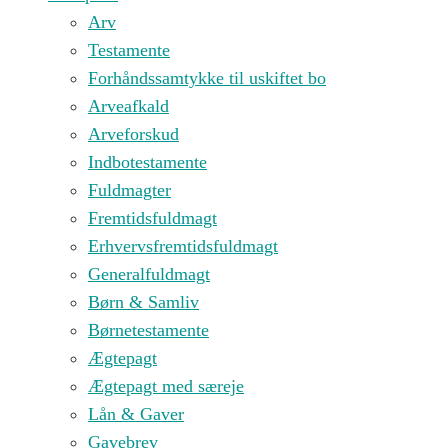
Arv
Testamente
Forhåndssamtykke til uskiftet bo
Arveafkald
Arveforskud
Indbotestamente
Fuldmagter
Fremtidsfuldmagt
Erhvervsfremtidsfuldmagt
Generalfuldmagt
Børn & Samliv
Børnetestamente
Ægtepagt
Ægtepagt med særeje
Lån & Gaver
Gavebrev