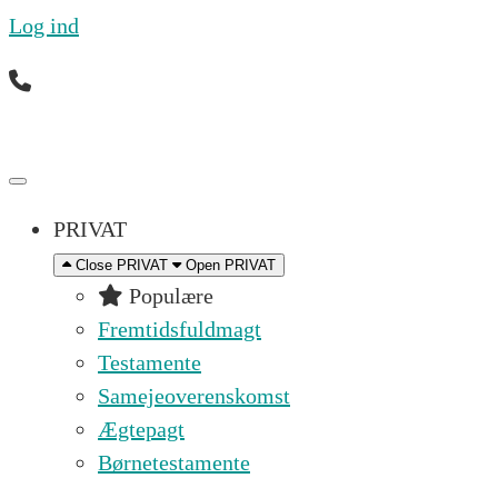
Log ind
Ring til os mandag til fredag 09.00 – 16.00 på (+45
PRIVAT
Close PRIVAT
Open PRIVAT
Populære
Fremtidsfuldmagt
Testamente
Samejeoverenskomst
Ægtepagt
Børnetestamente