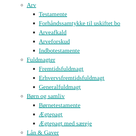
Arv
Testamente
Forhåndssamtykke til uskiftet bo
Arveafkald
Arveforskud
Indbotestamente
Fuldmagter
Fremtidsfuldmagt
Erhvervsfremtidsfuldmagt
Generalfuldmagt
Børn og samliv
Børnetestamente
Ægtepagt
Ægtepagt med særeje
Lån & Gaver