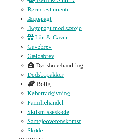
Børn & Samliv
Børnetestamente
Ægtepagt
Ægtepagt med særeje
Lån & Gaver
Gavebrev
Gældsbrev
Dødsbobehandling
Dødsbopakker
Bolig
Køberrådgivning
Familiehandel
Skilsmisseskøde
Samejeoverenskomst
Skøde