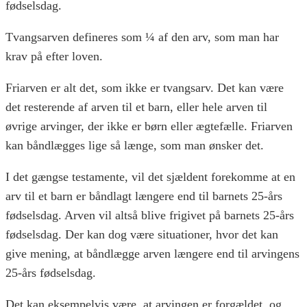
fødselsdag.
Tvangsarven defineres som ¼ af den arv, som man har
krav på efter loven.
Friarven er alt det, som ikke er tvangsarv. Det kan være
det resterende af arven til et barn, eller hele arven til
øvrige arvinger, der ikke er børn eller ægtefælle. Friarven
kan båndlægges lige så længe, som man ønsker det.
I det gængse testamente, vil det sjældent forekomme at en
arv til et barn er båndlagt længere end til barnets 25-års
fødselsdag. Arven vil altså blive frigivet på barnets 25-års
fødselsdag. Der kan dog være situationer, hvor det kan
give mening, at båndlægge arven længere end til arvingens
25-års fødselsdag.
Det kan eksempelvis være, at arvingen er forgældet, og