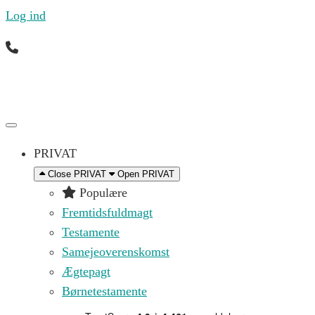
Log ind
Ring til os mandag til fredag 09.00 – 16.00 på (+45)
71 99 21 44 eller skriv til os på
kontakt@replik.dk
PRIVAT
Close PRIVAT
Open PRIVAT
Populære
Fremtidsfuldmagt
Testamente
Samejeoverenskomst
Ægtepagt
Børnetestamente