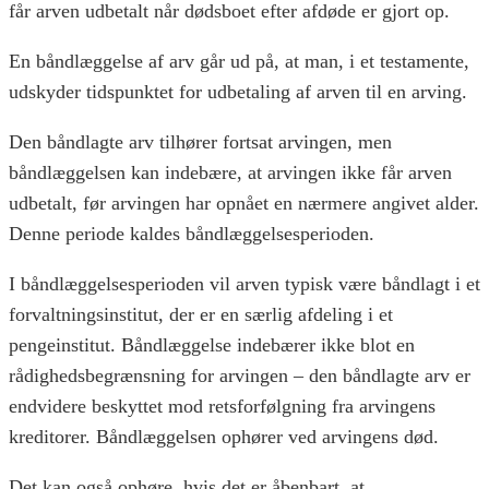
får arven udbetalt når dødsboet efter afdøde er gjort op.
En båndlæggelse af arv går ud på, at man, i et testamente,
udskyder tidspunktet for udbetaling af arven til en arving.
Den båndlagte arv tilhører fortsat arvingen, men
båndlæggelsen kan indebære, at arvingen ikke får arven
udbetalt, før arvingen har opnået en nærmere angivet alder.
Denne periode kaldes båndlæggelsesperioden.
I båndlæggelsesperioden vil arven typisk være båndlagt i et
forvaltningsinstitut, der er en særlig afdeling i et
pengeinstitut. Båndlæggelse indebærer ikke blot en
rådighedsbegrænsning for arvingen – den båndlagte arv er
endvidere beskyttet mod retsforfølgning fra arvingens
kreditorer. Båndlæggelsen ophører ved arvingens død.
Det kan også ophøre, hvis det er åbenbart, at