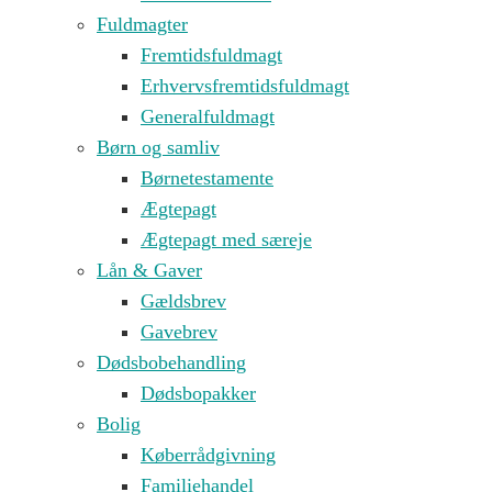
Fuldmagter
Fremtidsfuldmagt
Erhvervsfremtidsfuldmagt
Generalfuldmagt
Børn og samliv
Børnetestamente
Ægtepagt
Ægtepagt med særeje
Lån & Gaver
Gældsbrev
Gavebrev
Dødsbobehandling
Dødsbopakker
Bolig
Køberrådgivning
Familiehandel