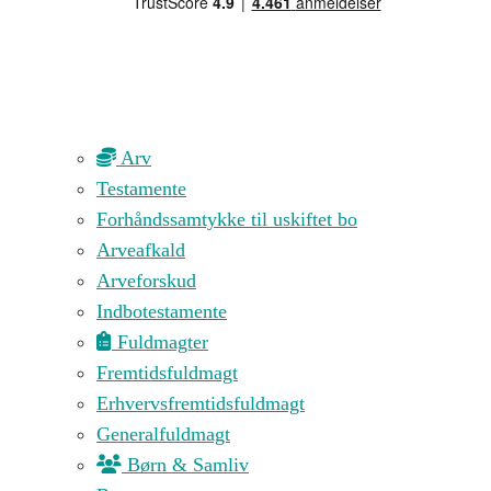
Arv
Testamente
Forhåndssamtykke til uskiftet bo
Arveafkald
Arveforskud
Indbotestamente
Fuldmagter
Fremtidsfuldmagt
Erhvervsfremtidsfuldmagt
Generalfuldmagt
Børn & Samliv