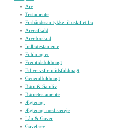
Arv
Testamente
Forhåndssamtykke til uskiftet bo
Arveafkald
Arveforskud
Indbotestamente
Fuldmagter
Fremtidsfuldmagt
Erhvervsfremtidsfuldmagt
Generalfuldmagt
Børn & Samliv
Børnetestamente
Ægtepagt
Ægtepagt med særeje
Lån & Gaver
Gavebrev