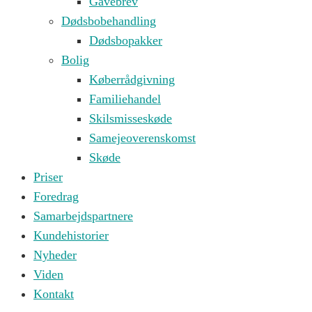
Gavebrev
Dødsbobehandling
Dødsbopakker
Bolig
Køberrådgivning
Familiehandel
Skilsmisseskøde
Samejeoverenskomst
Skøde
Priser
Foredrag
Samarbejdspartnere
Kundehistorier
Nyheder
Viden
Kontakt