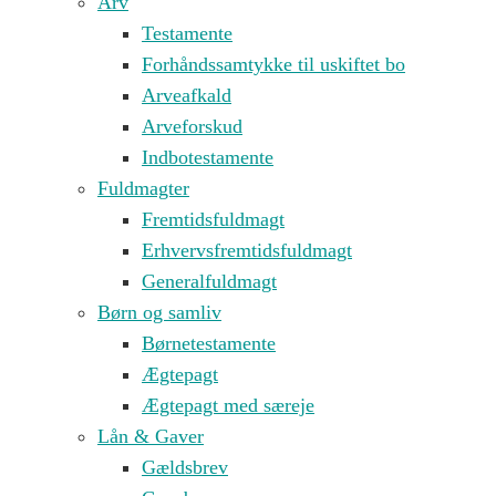
Arv
Testamente
Forhåndssamtykke til uskiftet bo
Arveafkald
Arveforskud
Indbotestamente
Fuldmagter
Fremtidsfuldmagt
Erhvervsfremtidsfuldmagt
Generalfuldmagt
Børn og samliv
Børnetestamente
Ægtepagt
Ægtepagt med særeje
Lån & Gaver
Gældsbrev