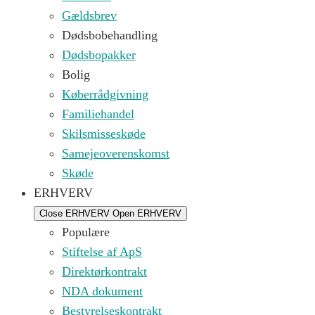
Gældsbrev
Dødsbobehandling
Dødsbopakker
Bolig
Køberrådgivning
Familiehandel
Skilsmisseskøde
Samejeoverenskomst
Skøde
ERHVERV
Close ERHVERV
Open ERHVERV
Populære
Stiftelse af ApS
Direktørkontrakt
NDA dokument
Bestyrelseskontrakt