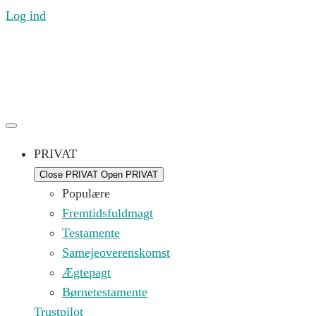
Log ind
Ring til os mandag til fredag 09.00 – 16.00 på (+45) 71
99 21 44 eller skriv til os på
kontakt@replik.dk
PRIVAT
Close PRIVAT
Open PRIVAT
Populære
Fremtidsfuldmagt
Testamente
Samejeoverenskomst
Ægtepagt
Børnetestamente
Trustpilot