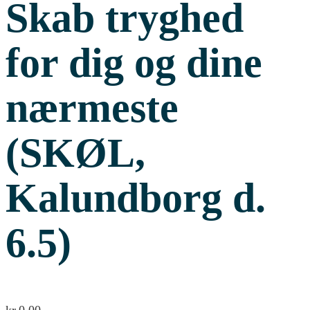
Skab tryghed
for dig og dine
nærmeste
(SKØL,
Kalundborg d.
6.5)
kr.
0,00