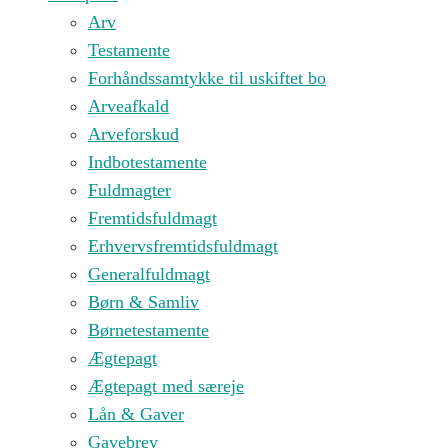
Arv
Testamente
Forhåndssamtykke til uskiftet bo
Arveafkald
Arveforskud
Indbotestamente
Fuldmagter
Fremtidsfuldmagt
Erhvervsfremtidsfuldmagt
Generalfuldmagt
Børn & Samliv
Børnetestamente
Ægtepagt
Ægtepagt med særeje
Lån & Gaver
Gavebrev