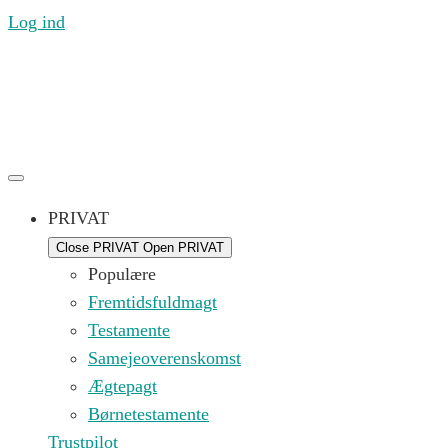
Log ind
Ring til os mandag til fredag 09.00 – 16.00 på (+45) 71
99 21 44 eller skriv til os på
kontakt@replik.dk
PRIVAT
Close PRIVAT
Open PRIVAT
Populære
Fremtidsfuldmagt
Testamente
Samejeoverenskomst
Ægtepagt
Børnetestamente
Trustpilot