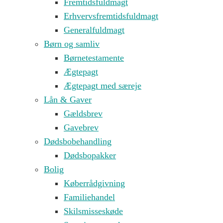
Fremtidsfuldmagt
Erhvervsfremtidsfuldmagt
Generalfuldmagt
Børn og samliv
Børnetestamente
Ægtepagt
Ægtepagt med særeje
Lån & Gaver
Gældsbrev
Gavebrev
Dødsbobehandling
Dødsbopakker
Bolig
Køberrådgivning
Familiehandel
Skilsmisseskøde