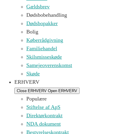
Gældsbrev
Dødsbobehandling
Dødsbopakker
Bolig
Køberrådgivning
Familiehandel
Skilsmisseskøde
Samejeoverenskomst
Skøde
ERHVERV
Close ERHVERV
Open ERHVERV
Populære
Stiftelse af ApS
Direktørkontrakt
NDA dokument
Bestyrelseskontrakt