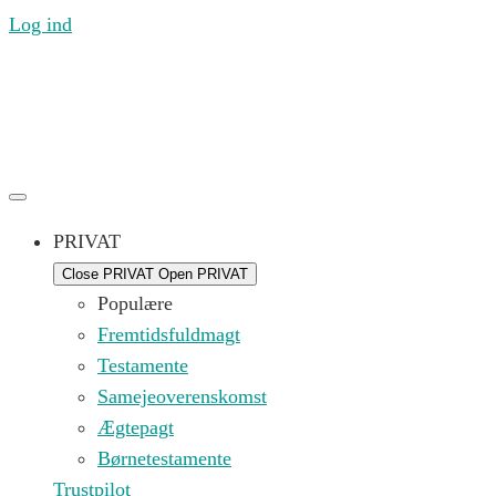
Log ind
Ring til os mandag til fredag 09.00 – 16.00 på (+45) 71
99 21 44 eller skriv til os på
kontakt@replik.dk
PRIVAT
Close PRIVAT
Open PRIVAT
Populære
Fremtidsfuldmagt
Testamente
Samejeoverenskomst
Ægtepagt
Børnetestamente
Trustpilot