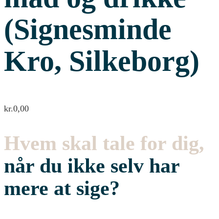
(Signesminde
Kro, Silkeborg)
kr.
0,00
Hvem skal tale for dig,
når du ikke selv har
mere at sige?