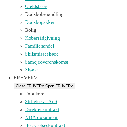
Gældsbrev
Dødsbobehandling
Dødsbopakker
Bolig
Køberrådgivning
Familiehandel
Skilsmisseskøde
Samejeoverenskomst
Skøde
ERHVERV
Close ERHVERV
Open ERHVERV
Populære
Stiftelse af ApS
Direktørkontrakt
NDA dokument
Bestyrelseskontrakt