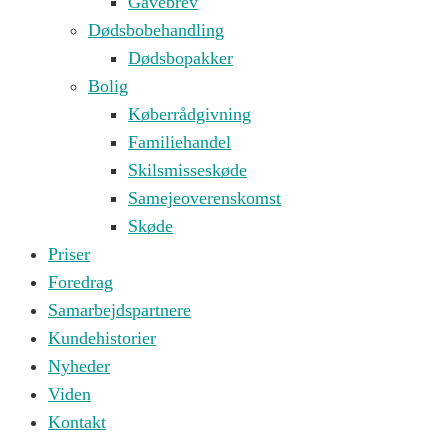
Gavebrev
Dødsbobehandling
Dødsbopakker
Bolig
Køberrådgivning
Familiehandel
Skilsmisseskøde
Samejeoverenskomst
Skøde
Priser
Foredrag
Samarbejdspartnere
Kundehistorier
Nyheder
Viden
Kontakt