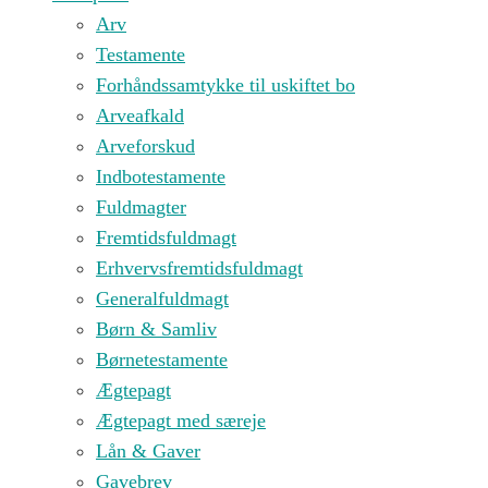
Arv
Testamente
Forhåndssamtykke til uskiftet bo
Arveafkald
Arveforskud
Indbotestamente
Fuldmagter
Fremtidsfuldmagt
Erhvervsfremtidsfuldmagt
Generalfuldmagt
Børn & Samliv
Børnetestamente
Ægtepagt
Ægtepagt med særeje
Lån & Gaver
Gavebrev