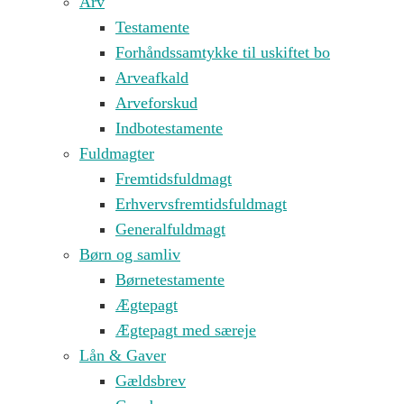
Arv
Testamente
Forhåndssamtykke til uskiftet bo
Arveafkald
Arveforskud
Indbotestamente
Fuldmagter
Fremtidsfuldmagt
Erhvervsfremtidsfuldmagt
Generalfuldmagt
Børn og samliv
Børnetestamente
Ægtepagt
Ægtepagt med særeje
Lån & Gaver
Gældsbrev