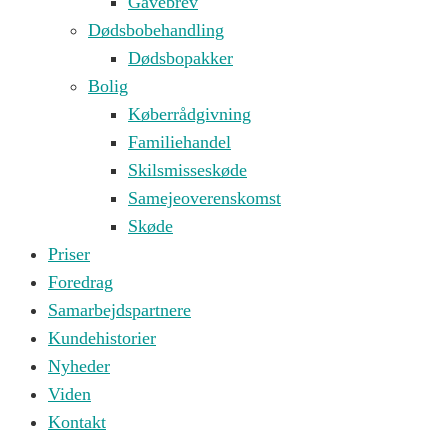
Gavebrev
Dødsbobehandling
Dødsbopakker
Bolig
Køberrådgivning
Familiehandel
Skilsmisseskøde
Samejeoverenskomst
Skøde
Priser
Foredrag
Samarbejdspartnere
Kundehistorier
Nyheder
Viden
Kontakt