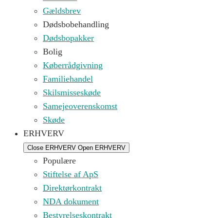
Gældsbrev
Dødsbobehandling
Dødsbopakker
Bolig
Køberrådgivning
Familiehandel
Skilsmisseskøde
Samejeoverenskomst
Skøde
ERHVERV
Close ERHVERV
Open ERHVERV
Populære
Stiftelse af ApS
Direktørkontrakt
NDA dokument
Bestyrelseskontrakt