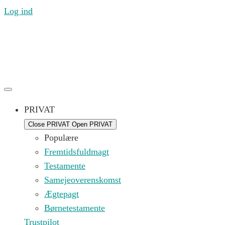
Log ind
Ring til os mandag til fredag 09.00 – 16.00 på (+45) 71
99 21 44 eller skriv til os på
kontakt@replik.dk
PRIVAT
Close PRIVAT
Open PRIVAT
Populære
Fremtidsfuldmagt
Testamente
Samejeoverenskomst
Ægtepagt
Børnetestamente
Trustpilot