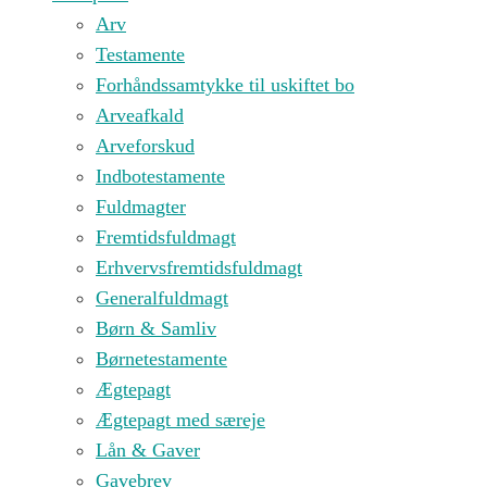
Arv
Testamente
Forhåndssamtykke til uskiftet bo
Arveafkald
Arveforskud
Indbotestamente
Fuldmagter
Fremtidsfuldmagt
Erhvervsfremtidsfuldmagt
Generalfuldmagt
Børn & Samliv
Børnetestamente
Ægtepagt
Ægtepagt med særeje
Lån & Gaver
Gavebrev