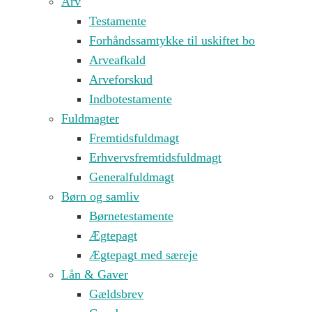
Arv
Testamente
Forhåndssamtykke til uskiftet bo
Arveafkald
Arveforskud
Indbotestamente
Fuldmagter
Fremtidsfuldmagt
Erhvervsfremtidsfuldmagt
Generalfuldmagt
Børn og samliv
Børnetestamente
Ægtepagt
Ægtepagt med særeje
Lån & Gaver
Gældsbrev