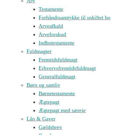
Arv
Testamente
Forhåndssamtykke til uskiftet bo
Arveafkald
Arveforskud
Indbotestamente
Fuldmagter
Fremtidsfuldmagt
Erhvervsfremtidsfuldmagt
Generalfuldmagt
Børn og samliv
Børnetestamente
Ægtepagt
Ægtepagt med særeje
Lån & Gaver
Gældsbrev