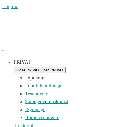
Log ind
Ring til os mandag til fredag 09.00 – 16.00 på (+45) 71
99 21 44 eller skriv til os på
kontakt@replik.dk
PRIVAT
Close PRIVAT
Open PRIVAT
Populære
Fremtidsfuldmagt
Testamente
Samejeoverenskomst
Ægtepagt
Børnetestamente
Trustpilot