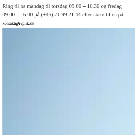
Ring til os mandag til torsdag 09.00 – 16.30 og fredag
09.00 – 16.00 på (+45) 71 99 21 44 eller skriv til os på
kontakt@replik.dk