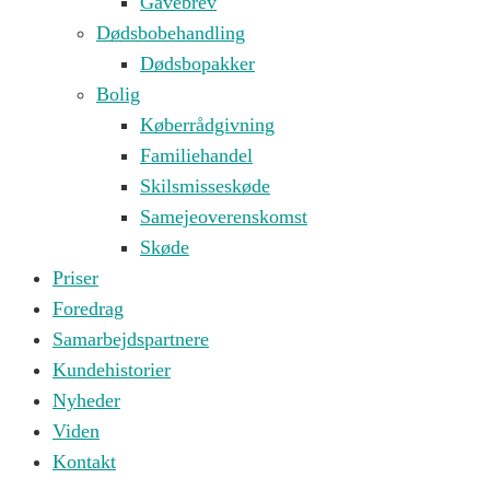
Gavebrev
Dødsbobehandling
Dødsbopakker
Bolig
Køberrådgivning
Familiehandel
Skilsmisseskøde
Samejeoverenskomst
Skøde
Priser
Foredrag
Samarbejdspartnere
Kundehistorier
Nyheder
Viden
Kontakt