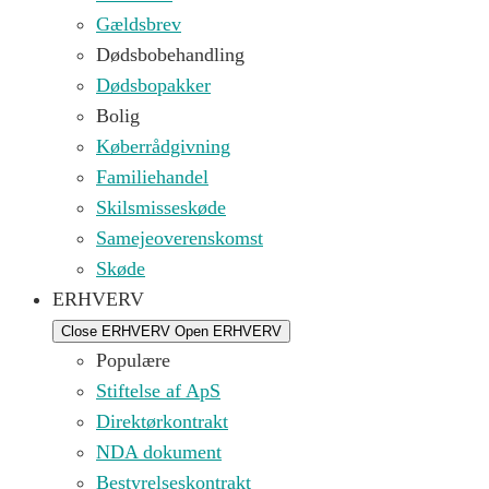
Gældsbrev
Dødsbobehandling
Dødsbopakker
Bolig
Køberrådgivning
Familiehandel
Skilsmisseskøde
Samejeoverenskomst
Skøde
ERHVERV
Close ERHVERV
Open ERHVERV
Populære
Stiftelse af ApS
Direktørkontrakt
NDA dokument
Bestyrelseskontrakt