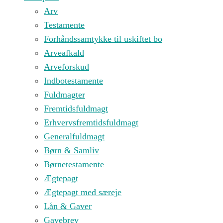
Arv
Testamente
Forhåndssamtykke til uskiftet bo
Arveafkald
Arveforskud
Indbotestamente
Fuldmagter
Fremtidsfuldmagt
Erhvervsfremtidsfuldmagt
Generalfuldmagt
Børn & Samliv
Børnetestamente
Ægtepagt
Ægtepagt med særeje
Lån & Gaver
Gavebrev