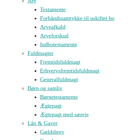
Arv
Testamente
Forhåndssamtykke til uskiftet bo
Arveafkald
Arveforskud
Indbotestamente
Fuldmagter
Fremtidsfuldmagt
Erhvervsfremtidsfuldmagt
Generalfuldmagt
Børn og samliv
Børnetestamente
Ægtepagt
Ægtepagt med særeje
Lån & Gaver
Gældsbrev