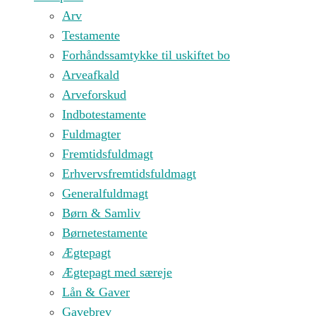
Arv
Testamente
Forhåndssamtykke til uskiftet bo
Arveafkald
Arveforskud
Indbotestamente
Fuldmagter
Fremtidsfuldmagt
Erhvervsfremtidsfuldmagt
Generalfuldmagt
Børn & Samliv
Børnetestamente
Ægtepagt
Ægtepagt med særeje
Lån & Gaver
Gavebrev