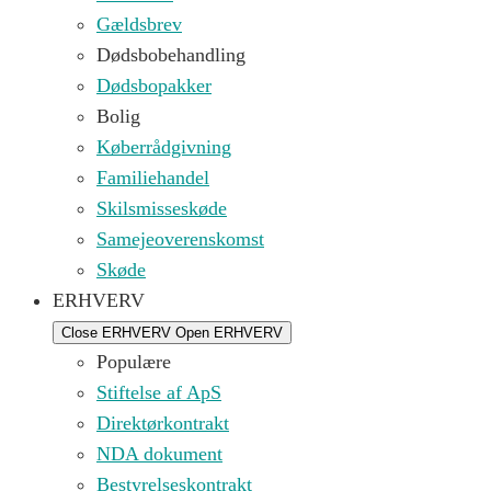
Gældsbrev
Dødsbobehandling
Dødsbopakker
Bolig
Køberrådgivning
Familiehandel
Skilsmisseskøde
Samejeoverenskomst
Skøde
ERHVERV
Close ERHVERV
Open ERHVERV
Populære
Stiftelse af ApS
Direktørkontrakt
NDA dokument
Bestyrelseskontrakt