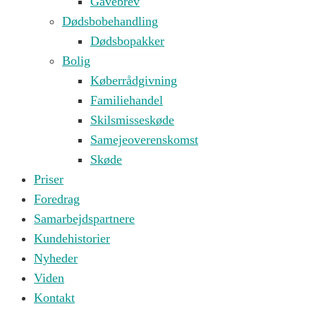
Gavebrev
Dødsbobehandling
Dødsbopakker
Bolig
Køberrådgivning
Familiehandel
Skilsmisseskøde
Samejeoverenskomst
Skøde
Priser
Foredrag
Samarbejdspartnere
Kundehistorier
Nyheder
Viden
Kontakt