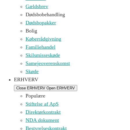
Gældsbrev
Dødsbobehandling
Dødsbopakker
Bolig
Køberrådgivning
Familiehandel
Skilsmisseskøde
Samejeoverenskomst
Skøde
ERHVERV
Close ERHVERV
Open ERHVERV
Populære
Stiftelse af ApS
Direktørkontrakt
NDA dokument
Bestyrelseskontrakt