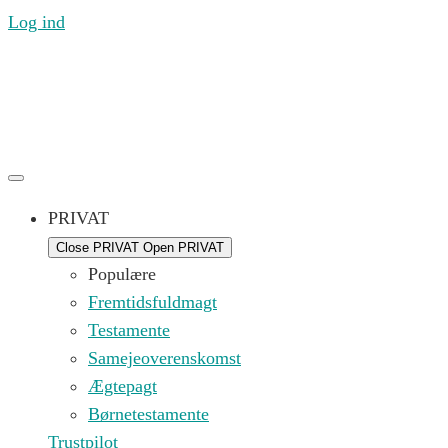
Log ind
Ring til os mandag til fredag 09.00 – 16.00 på (+45) 71
99 21 44 eller skriv til os på
kontakt@replik.dk
PRIVAT
Close PRIVAT
Open PRIVAT
Populære
Fremtidsfuldmagt
Testamente
Samejeoverenskomst
Ægtepagt
Børnetestamente
Trustpilot