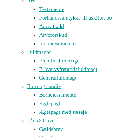
Arv
Testamente
Forhåndssamtykke til uskiftet bo
Arveafkald
Arveforskud
Indbotestamente
Fuldmagter
Fremtidsfuldmagt
Erhvervsfremtidsfuldmagt
Generalfuldmagt
Børn og samliv
Børnetestamente
Ægtepagt
Ægtepagt med særeje
Lån & Gaver
Gældsbrev