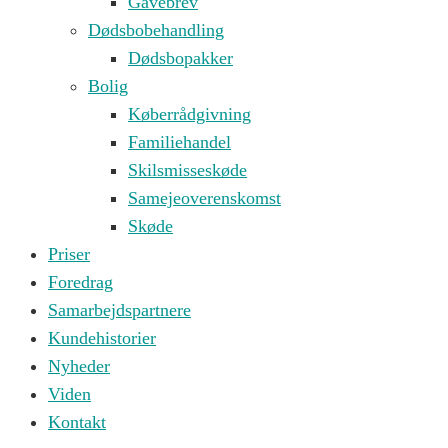
Gavebrev
Dødsbobehandling
Dødsbopakker
Bolig
Køberrådgivning
Familiehandel
Skilsmisseskøde
Samejeoverenskomst
Skøde
Priser
Foredrag
Samarbejdspartnere
Kundehistorier
Nyheder
Viden
Kontakt