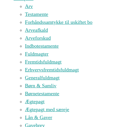
Arv
Testamente
Forhåndssamtykke til uskiftet bo
Arveafkald
Arveforskud
Indbotestamente
Fuldmagter
Fremtidsfuldmagt
Erhvervsfremtidsfuldmagt
Generalfuldmagt
Børn & Samliv
Børnetestamente
Ægtepagt
Ægtepagt med særeje
Lån & Gaver
Gavebrev