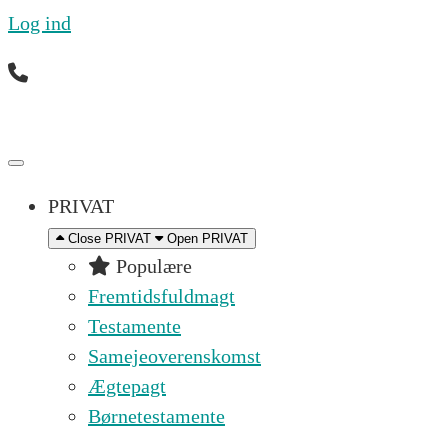
Log ind
Ring til os mandag til fredag 09.00 – 16.00 på (+45
PRIVAT
Close PRIVAT
Open PRIVAT
Populære
Fremtidsfuldmagt
Testamente
Samejeoverenskomst
Ægtepagt
Børnetestamente