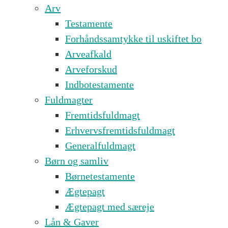
Arv
Testamente
Forhåndssamtykke til uskiftet bo
Arveafkald
Arveforskud
Indbotestamente
Fuldmagter
Fremtidsfuldmagt
Erhvervsfremtidsfuldmagt
Generalfuldmagt
Børn og samliv
Børnetestamente
Ægtepagt
Ægtepagt med særeje
Lån & Gaver