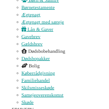
Børn & Samliv
Børnetestamente
Ægtepagt
Ægtepagt med særeje
Lån & Gaver
Gavebrev
Gældsbrev
Dødsbobehandling
Dødsbopakker
Bolig
Køberrådgivning
Familiehandel
Skilsmisseskøde
Samejeoverenskomst
Skøde