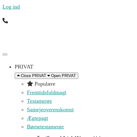
Log ind
Ring til os mandag til fredag 09.00 – 16.00 på (+45)
71 99 21 44 eller skriv til os på
kontakt@replik.dk
PRIVAT
Close PRIVAT
Open PRIVAT
Populære
Fremtidsfuldmagt
Testamente
Samejeoverenskomst
Ægtepagt
Børnetestamente