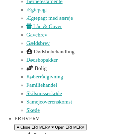
Børnetestamente
Ægtepagt
Ægtepagt med særeje
Lån & Gaver
Gavebrev
Gældsbrev
Dødsbobehandling
Dødsbopakker
Bolig
Køberrådgivning
Familiehandel
Skilsmisseskøde
Samejeoverenskomst
Skøde
ERHVERV
Close ERHVERV
Open ERHVERV