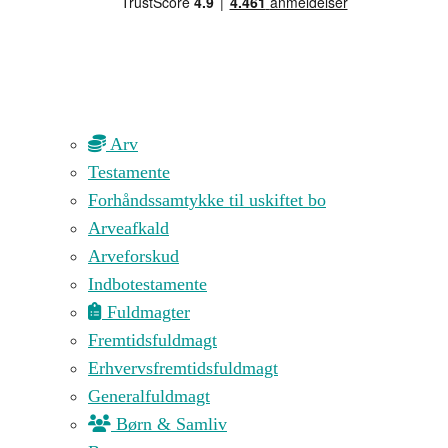
Arv
Testamente
Forhåndssamtykke til uskiftet bo
Arveafkald
Arveforskud
Indbotestamente
Fuldmagter
Fremtidsfuldmagt
Erhvervsfremtidsfuldmagt
Generalfuldmagt
Børn & Samliv